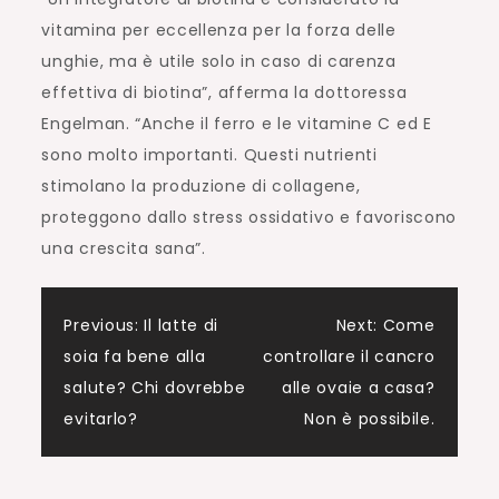
vitamina per eccellenza per la forza delle
unghie, ma è utile solo in caso di carenza
effettiva di biotina”, afferma la dottoressa
Engelman. “Anche il ferro e le vitamine C ed E
sono molto importanti. Questi nutrienti
stimolano la produzione di collagene,
proteggono dallo stress ossidativo e favoriscono
una crescita sana”.
Navigazione
Previous:
Il latte di
Next:
Come
soia fa bene alla
controllare il cancro
articoli
salute? Chi dovrebbe
alle ovaie a casa?
evitarlo?
Non è possibile.