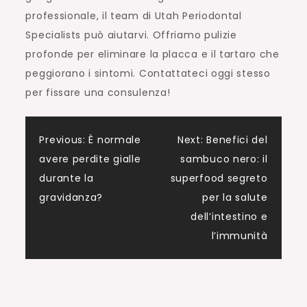
professionale, il team di Utah Periodontal
Specialists può aiutarvi. Offriamo pulizie
profonde per eliminare la placca e il tartaro che
peggiorano i sintomi. Contattateci oggi stesso
per fissare una consulenza!
Navigazione
Previous:
È normale
Next:
Benefici del
avere perdite gialle
sambuco nero: il
articoli
durante la
superfood segreto
gravidanza?
per la salute
dell’intestino e
l’immunità